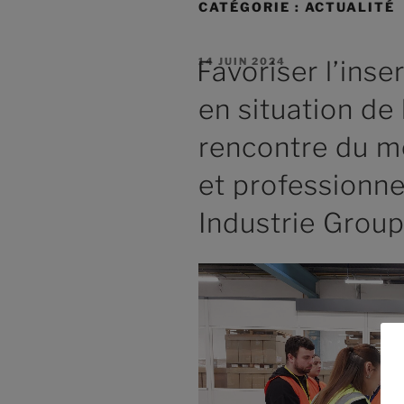
CATÉGORIE :
ACTUALITÉ
14 JUIN 2024
Favoriser l’ins
en situation de
rencontre du 
et professionn
Industrie Gro