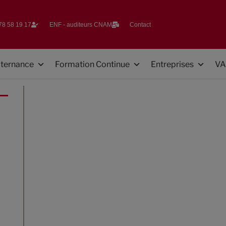
78 58 19 17​
ENF - auditeurs CNAM
Contact
lternance
Formation Continue
Entreprises
VA