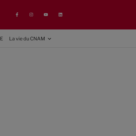
E
La vie du CNAM