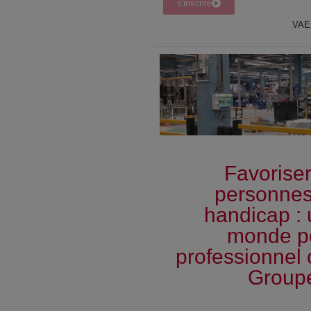
s'inscrire
VAE
Favoriser
personnes 
handicap : 
monde p
professionnel 
Group