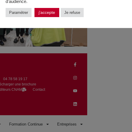
d'audience.
j'accepte
Paramétrer
Je refuse
04 78 58 19 17​
écharger une brochure
uditeurs CNAM
Contact
Formation Continue
Entreprises