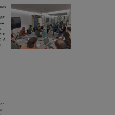
 nos
RSE,
que
,
leur
CTA
),
ion
ur
e