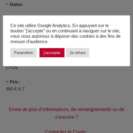
>
Dates:
Nous consulter
Ce site utilise Google Analytics. En appuyant sur le
bouton "j'accepte" ou en continuant à naviguer sur le site,
D’autres sessions s’ouvriront prochainement
vous nous autorisez à déposer des cookies à des fins de
mesure d'audience.
j'accepte
Paramétrer
Je refuse
>
Lieux :
Cnam Lyon Métropole : Le Cubix – 4 rue Ravier – 69007
LYON
>
Prix :
950 € H.T
Envie de plus d’informations, de renseignements ou de
s’inscrire ?
Contactez le Cnam :