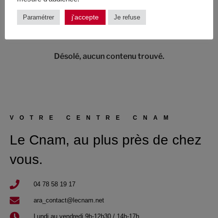
j'accepte
Paramétrer
Je refuse
Désolé, aucun contenu trouvé.
VOTRE CENTRE CNAM
Le Cnam, au plus près de chez
vous.
04 78 58 19 17​
ara_contact@lecnam.net
Lundi au vendredi 9h-12h30 / 14h-17h