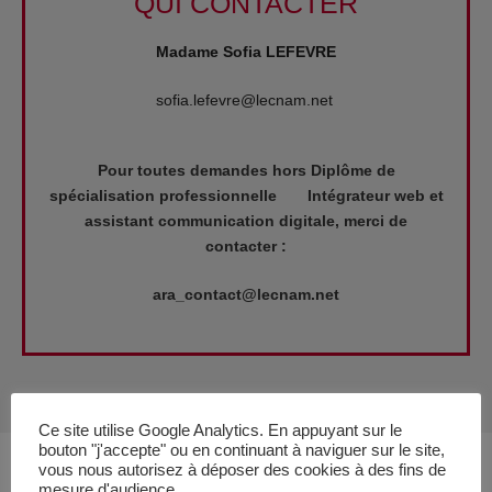
QUI CONTACTER
Madame Sofia LEFEVRE
sofia.lefevre@lecnam.net
Pour toutes demandes hors
Diplôme de
spécialisation professionnelle Intégrateur web et
assistant communication digitale
, merci de
contacter :
ara_contact@lecnam.net
Ce site utilise Google Analytics. En appuyant sur le
bouton "j'accepte" ou en continuant à naviguer sur le site,
vous nous autorisez à déposer des cookies à des fins de
mesure d'audience.