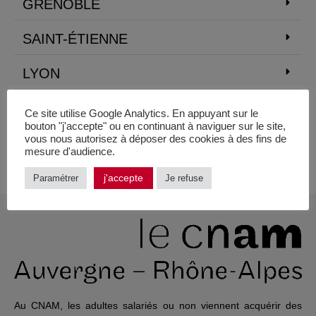
GRENOBLE
SAINT-ÉTIENNE
LYON
ROANNE
Ce site utilise Google Analytics. En appuyant sur le
bouton "j'accepte" ou en continuant à naviguer sur le site,
vous nous autorisez à déposer des cookies à des fins de
MONTÉLIMAR
mesure d'audience.
j'accepte
Paramétrer
Je refuse
Au CNAM, les adultes salariés ou non viennent acquérir des