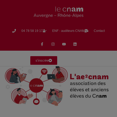
04 78 58 19 17​
ENF - auditeurs CNAM
Contact
s'inscrire