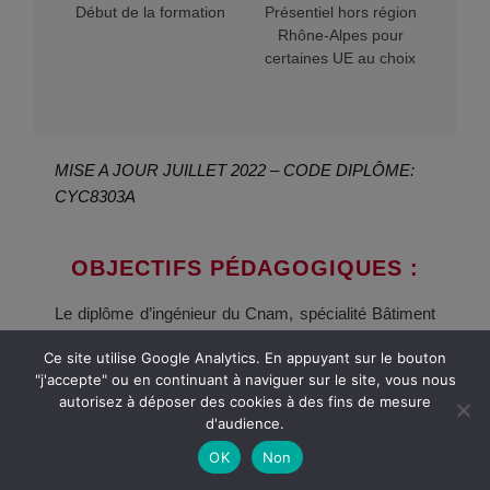
Début de la formation
Présentiel hors région
Rhône-Alpes pour
certaines UE au choix
MISE A JOUR JUILLET 2022 – CODE DIPLÔME:
CYC8303A
OBJECTIFS PÉDAGOGIQUES :
Le diplôme d’ingénieur du Cnam, spécialité Bâtiment
et Travaux publics parcours géotechnique est
Ce site utilise Google Analytics. En appuyant sur le bouton
spécifiquement dédié à la conception, au
"j'accepte" ou en continuant à naviguer sur le site, vous nous
dimensionnement et aux travaux de géotechniques.
autorisez à déposer des cookies à des fins de mesure
L’ingénieur visé exerce les fonctions d’ingénieur en
d'audience.
bureau d’études ou en travaux de géotechnique :
OK
Non
terrassement, fondations excavation de parois,