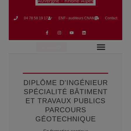
04 78 58 19 17​
ENF - auditeurs CNAM
Contact
s'inscrire
Formation en Alternance
Formation Continue
La vie du CNAM
DIPLÔME D'INGÉNIEUR
SPÉCIALITÉ BÂTIMENT
ET TRAVAUX PUBLICS
PARCOURS
GÉOTECHNIQUE