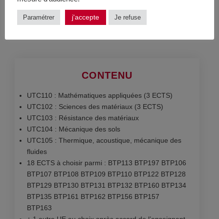
Téléchargement du guide handicap
j'accepte
Paramétrer
Je refuse
CONTENU
UTC110 : Mathématiques appliquées (3 ECTS)
UTC102 : Sciences des matériaux (3 ECTS)
UTC103 : Résistance des matériaux
UTC104 : Mécanique des sols
UTC105 : Thermique, acoustique, mécanique des
fluides
18 ECTS à choisir parmi : BTP113 BTP197 BTP106
BTP107 BTP108 BTP109 BTP110 BTP122 BTP128
BTP129 BTP130 BTP131 BTP132 BTP160 BTP134
BTP135 BTP161 BTP162 BTP156 BTP157
BTP163
+ 1 autre UE au choix après accord de l’enseignant