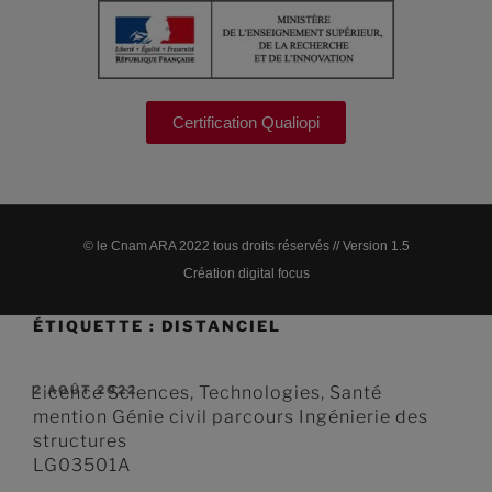
Certification Qualiopi
© le Cnam ARA 2022 tous droits réservés // Version 1.5
Création digital focus
ÉTIQUETTE :
DISTANCIEL
Licence Sciences, Technologies, Santé
2 AOÛT 2022
mention Génie civil parcours Ingénierie des
structures
LG03501A