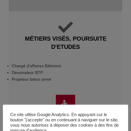
MÉTIERS VISÉS, POURSUITE
D'ETUDES
Chargé d’affaires Bâtiment
Dessinateur BTP
Projeteur béton armé
Ce site utilise Google Analytics. En appuyant sur le
SITE ACCESSIBLE
bouton "j'accepte" ou en continuant à naviguer sur le site,
vous nous autorisez à déposer des cookies à des fins de
Accessibilité aux personnes en situation de handicap
mesure d'audience.