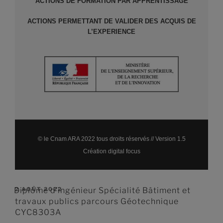
ACTIONS DE FORMATION PAR APPRENTISSAGE
ACTIONS PERMETTANT DE VALIDER DES ACQUIS DE
L’EXPERIENCE
© le Cnam ARA 2022 tous droits réservés // Version 1.5
Création digital focus
Diplôme d’ingénieur Spécialité Bâtiment et
2 AOÛT 2022
travaux publics parcours Géotechnique
CYC8303A