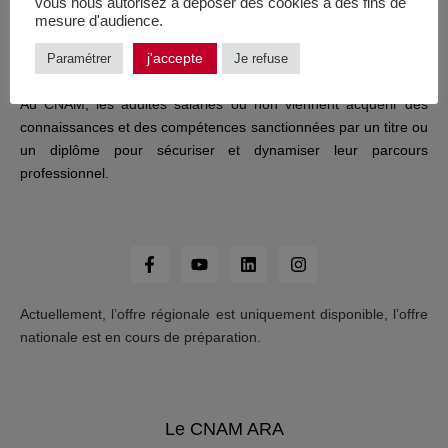
vous nous autorisez à déposer des cookies à des fins de
mesure d'audience.
j'accepte
Paramétrer
Je refuse
Au CNAM, les adultes salariés ou non viennent acquérir des
connaissances et des compétences sanctionnées par un titre ou
un diplôme pour sécuriser et dynamiser leur parcours
professionnel.
Actuellement, l’offre régionale est uniquement disponible, l’offre
nationale est en cours de préparation.
Le CNAM ARA