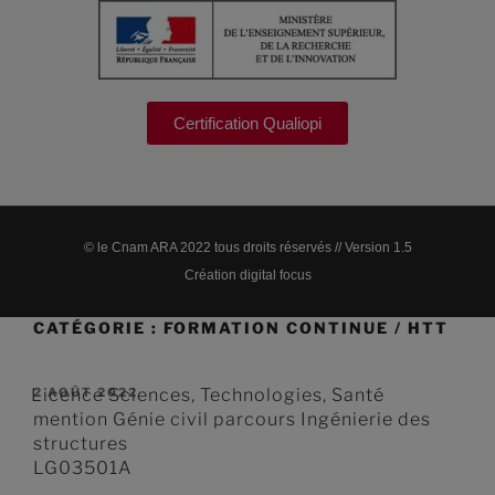
Certification Qualiopi
© le Cnam ARA 2022 tous droits réservés // Version 1.5
Création digital focus
CATÉGORIE :
FORMATION CONTINUE / HTT
Licence Sciences, Technologies, Santé
2 AOÛT 2022
mention Génie civil parcours Ingénierie des
structures
LG03501A