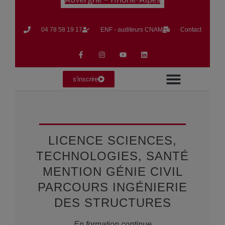
04 78 58 19 17​
ENF - auditeurs CNAM
Contact
s'inscrire
Formation en Alternance
Formation Continue
La vie du CNAM
LICENCE SCIENCES,
TECHNOLOGIES, SANTÉ
MENTION GÉNIE CIVIL
PARCOURS INGÉNIERIE
DES STRUCTURES
En formation continue