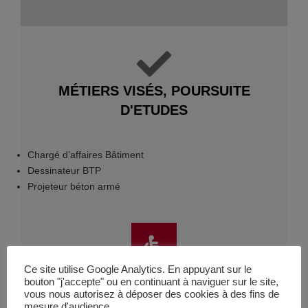
MÉTIERS VISÉS, POURSUITE
D'ETUDES
Chargé d’affaires Bâtiment
Dessinateur BTP
Projeteur béton armé
Ce site utilise Google Analytics. En appuyant sur le
SITE ACCESSIBLE
bouton "j'accepte" ou en continuant à naviguer sur le site,
vous nous autorisez à déposer des cookies à des fins de
Accessibilité aux personnes en situation de handicap
mesure d'audience.