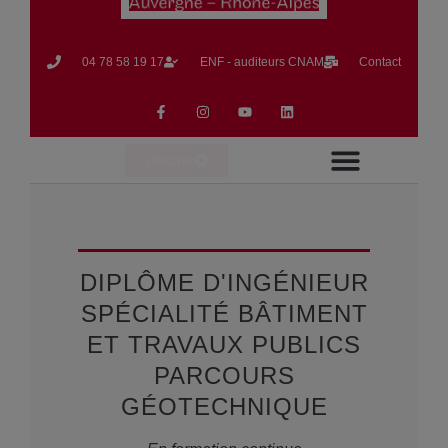
04 78 58 19 17​
ENF - auditeurs CNAM
Contact
s'inscrire
Formation en Alternance
Formation Continue
La vie du CNAM
DIPLÔME D'INGÉNIEUR
SPÉCIALITÉ BÂTIMENT
ET TRAVAUX PUBLICS
PARCOURS
GÉOTECHNIQUE