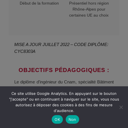
Début de la formation
Présentiel hors région
Rhône-Alpes pour
certaines UE au choix
MISE A JOUR JUILLET 2022 – CODE DIPLÔME:
CYC8303A
OBJECTIFS PÉDAGOGIQUES :
Le diplôme d’ingénieur du Cnam, spécialité Bâtiment
et Travaux publics parcours géotechnique est
Ce site utilise Google Analytics. En appuyant sur le bouton
spécifiquement dédié à la conception, au
"j'accepte" ou en continuant à naviguer sur le site, vous nous
dimensionnement et aux travaux de géotechniques.
autorisez à déposer des cookies à des fins de mesure
L’ingénieur visé exerce les fonctions d’ingénieur en
d'audience.
bureau d’études ou en travaux de géotechnique :
OK
Non
terrassement, fondations excavation de parois,