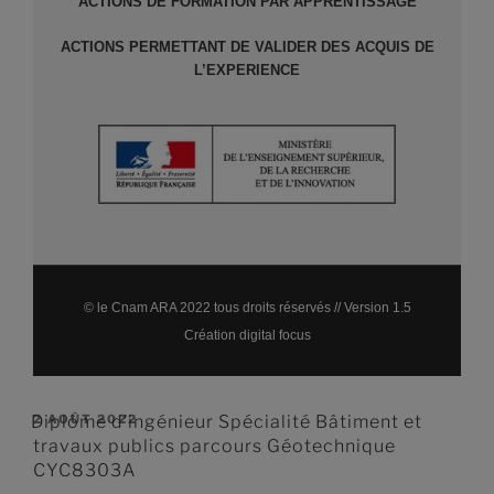
ACTIONS DE FORMATION PAR APPRENTISSAGE
ACTIONS PERMETTANT DE VALIDER DES ACQUIS DE
L’EXPERIENCE
© le Cnam ARA 2022 tous droits réservés // Version 1.5
Création digital focus
Diplôme d’ingénieur Spécialité Bâtiment et
2 AOÛT 2022
travaux publics parcours Géotechnique
CYC8303A