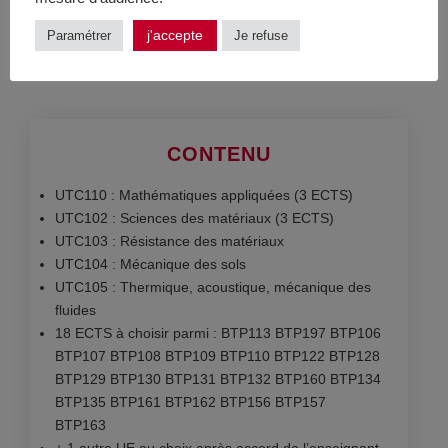
Téléchargement du guide handicap
j'accepte
Paramétrer
Je refuse
CONTENU
UTC110 : Mathématiques appliquées (3 ECTS)
UTC102 : Sciences des matériaux (3 ECTS)
UTC103 : Résistance des matériaux
UTC104 : Mécanique des sols
UTC105 : Thermique, acoustique, mécanique des
fluides
18 ECTS à choisir parmi : BTP113 BTP197 BTP106
BTP107 BTP108 BTP109 BTP110 BTP122 BTP128
BTP129 BTP130 BTP131 BTP132 BTP160 BTP134
BTP135 BTP161 BTP162 BTP156 BTP157
BTP163
+ 1 autre UE au choix après accord de l’enseignant