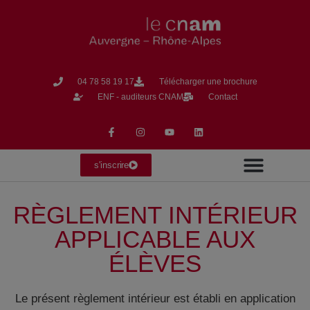
04 78 58 19 17​
Télécharger une brochure
ENF - auditeurs CNAM
Contact
s'inscrire
RÈGLEMENT INTÉRIEUR
Formation en Alternance
Formation Continue
La vie du CNAM
APPLICABLE AUX
ÉLÈVES
Le présent règlement intérieur est établi en application