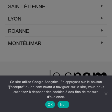
SAINT-ÉTIENNE
LYON
ROANNE
MONTÉLIMAR
Ce site utilise Google Analytics. En appuyant sur le bouton
"j'accepte" ou en continuant à naviguer sur le site, vous nous
autorisez à déposer des cookies à des fins de mesure
d'audience.
Au CNAM, les adultes salariés ou non viennent acquérir des
OK
Non
connaissances et des compétences sanctionnées par un titre ou