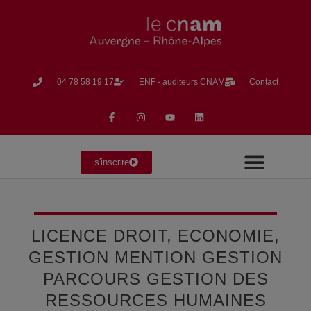
04 78 58 19 17​
ENF - auditeurs CNAM
Contact
s'inscrire
Formation en Alternance
Formation Continue
La vie du CNAM
LICENCE DROIT, ECONOMIE,
GESTION MENTION GESTION
PARCOURS GESTION DES
RESSOURCES HUMAINES