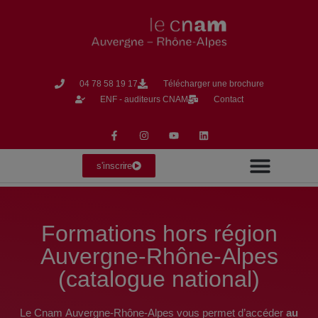
04 78 58 19 17​
Télécharger une brochure
ENF - auditeurs CNAM
Contact
s'inscrire
Formation en Alternance
Formation Continue
La vie du CNAM
Formations hors région
Auvergne-Rhône-Alpes
(catalogue national)
Le Cnam Auvergne-Rhône-Alpes vous permet d’accéder
au