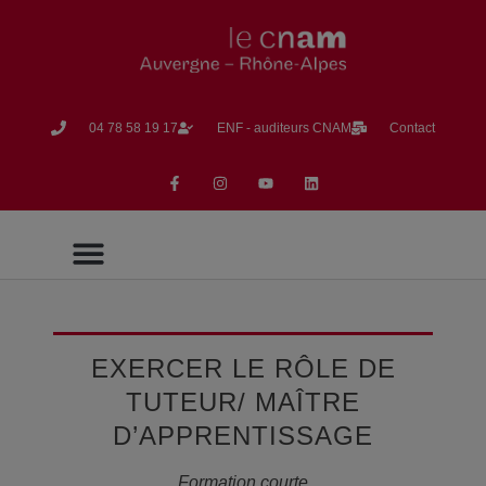
04 78 58 19 17​
ENF - auditeurs CNAM
Contact
Formation en Alternance
Formation Continue
La vie du CNAM
EXERCER LE RÔLE DE
TUTEUR/ MAÎTRE
D’APPRENTISSAGE
Formation courte