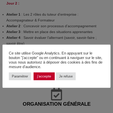
Jour 2 :
Atelier 1
: Les 2 rôles du tuteur d’entreprise :
Accompagnateur & Formateur
Atelier 2
: Concevoir son processus d’accompagnement
Atelier 3
: Mettre en place des situations apprenantes
Atelier 4
: Savoir évaluer l’alternant (savoir, savoir-faire ;
savoir être)
Atelier 5
: Anticiper la fin de contrat
Ce site utilise Google Analytics. En appuyant sur le
bouton "j'accepte" ou en continuant à naviguer sur le site,
vous nous autorisez à déposer des cookies à des fins de
mesure d'audience.
j'accepte
Paramétrer
Je refuse
ORGANISATION GÉNÉRALE