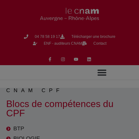
04 78 58 19 17​
Télécharger une brochure
ENF - auditeurs CNAM
Contact
CNAM CPF
Blocs de compétences du
CPF
BTP
BIOLOGIE