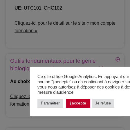
UE:
UTC101, CHG102
Cliquez-ici pour le détail sur le site « mon compte
formation »
Outils fondamentaux pour le génie
biologique et outils connexes associés
Ce site utilise Google Analytics. En appuyant sur 
Au choix :
UTC702, UTC704
bouton "j'accepte" ou en continuant à naviguer sur
vous nous autorisez à déposer des cookies à des
mesure d'audience.
Cliquez-ici pour le détail sur le site « mon compte
j'accepte
Paramétrer
Je refuse
formation »