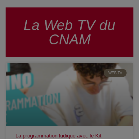
La Web TV du
CNAM
WEB TV
La programmation ludique avec le Kit